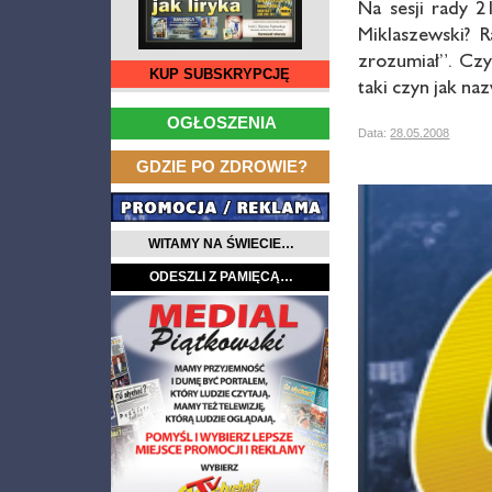
Na sesji rady 2
Miklaszewski? 
zrozumiał”. Czy
KUP SUBSKRYPCJĘ
taki czyn jak na
…
OGŁOSZENIA
Data:
28.05.2008
…
GDZIE PO ZDROWIE?
WITAMY NA ŚWIECIE…
ODESZLI Z PAMIĘCĄ…