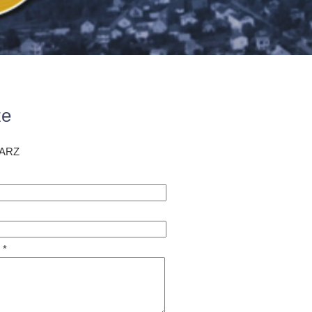
ze
ARZ
 *