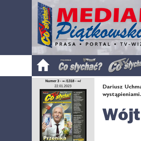
Numer 3 - ∞ /1318 - ∞/
Dariusz Uchma
22.01.2023
wystąpieniami
Wójt