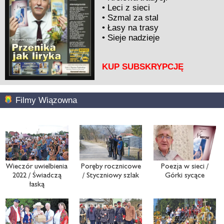
•
Leci z sieci
•
Szmal za stal
•
Łasy na trasy
•
Sieje nadzieje
KUP SUBSKRYPCJĘ
Filmy Wiązowna
Wieczór uwielbienia
Poręby rocznicowe
Poezja w sieci /
2022 / Świadczą
/ Styczniowy szlak
Górki sycące
łaską