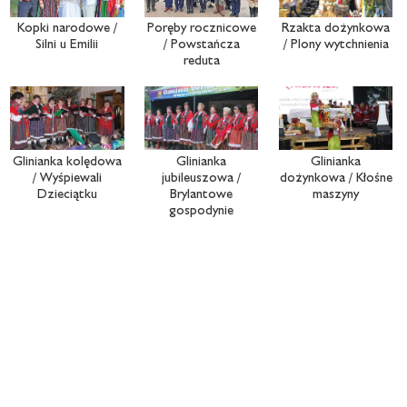
Kopki narodowe /
Poręby rocznicowe
Rzakta dożynkowa
Silni u Emilii
/ Powstańcza
/ Plony wytchnienia
reduta
Glinianka kolędowa
Glinianka
Glinianka
/ Wyśpiewali
jubileuszowa /
dożynkowa / Kłośne
Dzieciątku
Brylantowe
maszyny
gospodynie