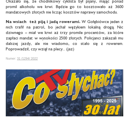
Okazało się, że chodnikowy cyklista był pijany, mając ponad
promil alkoholu we krwi. Będzie go to kosztowało aż 3600
mandatowych złotych nie licząc kosztów naprawy samochodu.
Na wsiach też piją i jadą rowerami.
W Gołębiówce jeden z
nich trafił na patrol, bo jechał wężykiem lokalną drogą. Nic
dziwnego – miał we krwi aż trzy promile procentów, za które
zapłaci mandat w wysokości 2500 złotych. Policjanci zakazali mu
dalszej jazdy, ale nie wiadomo, co stało się z rowerem.
Poprowadził, czy wziął na plecy... (jaz)
Numer:
31 /1294/ 2022