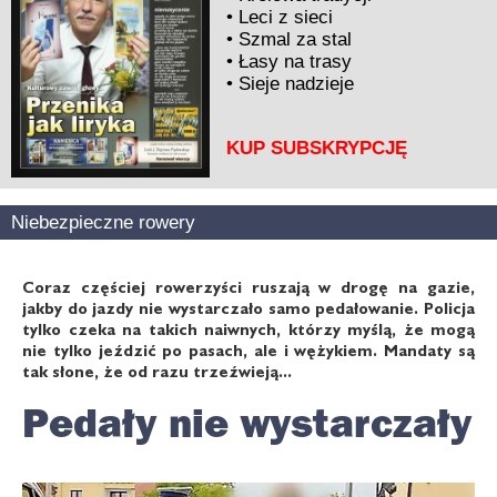
•
Leci z sieci
•
Szmal za stal
•
Łasy na trasy
•
Sieje nadzieje
KUP SUBSKRYPCJĘ
Niebezpieczne rowery
Coraz częściej rowerzyści ruszają w drogę na gazie,
jakby do jazdy nie wystarczało samo pedałowanie. Policja
tylko czeka na takich naiwnych, którzy myślą, że mogą
nie tylko jeździć po pasach, ale i wężykiem. Mandaty są
tak słone, że od razu trzeźwieją...
Pedały nie wystarczały