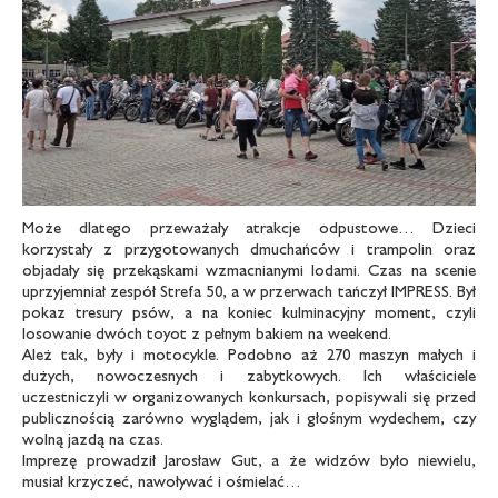
Może dlatego przeważały atrakcje odpustowe… Dzieci
korzystały z przygotowanych dmuchańców i trampolin oraz
objadały się przekąskami wzmacnianymi lodami. Czas na scenie
uprzyjemniał zespół Strefa 50, a w przerwach tańczył IMPRESS. Był
pokaz tresury psów, a na koniec kulminacyjny moment, czyli
losowanie dwóch toyot z pełnym bakiem na weekend.
Ależ tak, były i motocykle. Podobno aż 270 maszyn małych i
dużych, nowoczesnych i zabytkowych. Ich właściciele
uczestniczyli w organizowanych konkursach, popisywali się przed
publicznością zarówno wyglądem, jak i głośnym wydechem, czy
wolną jazdą na czas.
Imprezę prowadził Jarosław Gut, a że widzów było niewielu,
musiał krzyczeć, nawoływać i ośmielać…