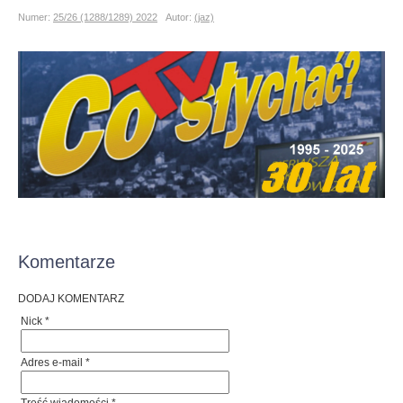
Numer:
25/26 (1288/1289) 2022
Autor:
(jaz)
Komentarze
DODAJ KOMENTARZ
Nick *
Adres e-mail *