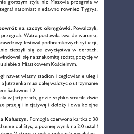
nie gorszym stylu niż Mazovia przegrała w
rzegrał natomiast niedawno również Tygrys,
 powrót
na szczyt okręgówki.
Powalczyli,
przegrali. Watra postawiła twarde warunki,
 prawdziwy festiwal podbramkowych sytuacji,
nie cieszyli się ze zwycięstwa w derbach.
ywindowali się na znakomitą szóstą pozycję w
ł u siebie z Miastkowem Kościelnym.
ł nawet własny stadion i cegłowianie ulegli
 a Jutrzenka musi dalej walczyć o utrzymanie
hrem Sadowne 1:2.
 w Jartporach, gdzie szybko straciła dwie
przejęli inicjatywę i dołożyli dwa kolejne
ia Kałuszyn.
Pomogła czerwona kartka z 38
nie dał Styś, a później wynik na 2:0 ustalił
ym Victoria u siebie pokonała wicelidera.