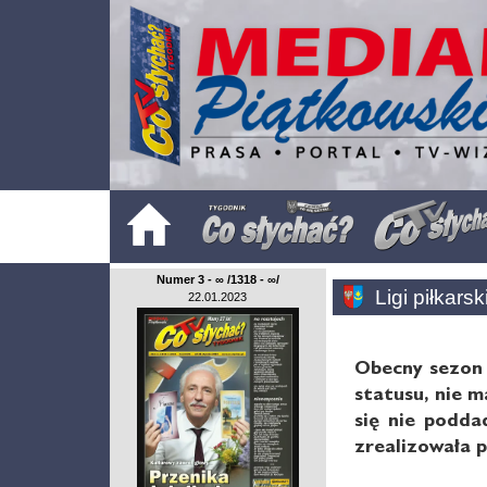
Numer 3 - ∞ /1318 - ∞/
Ligi piłkars
22.01.2023
Obecny sezon 
statusu, nie m
się nie podda
zrealizowała 