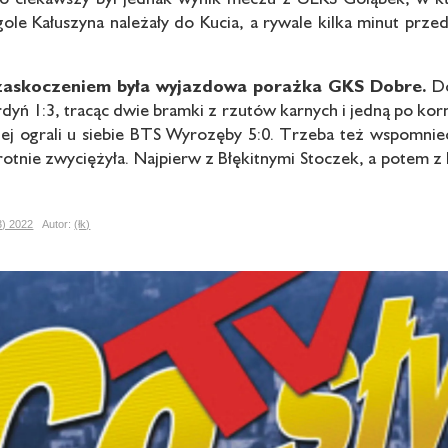
gole Kałuszyna należały do Kucia, a rywale kilka minut prz
askoczeniem była wyjazdowa
porażka GKS Dobre.
Do
rdyń 1:3, tracąc dwie bramki z rzutów karnych i jedną po korne
niej ograli u siebie BTS Wyrozęby 5:0. Trzeba też wspomnieć
tnie zwyciężyła. Najpierw z Błękitnymi Stoczek, a potem z 
3) 2022
Autor:
(łk)