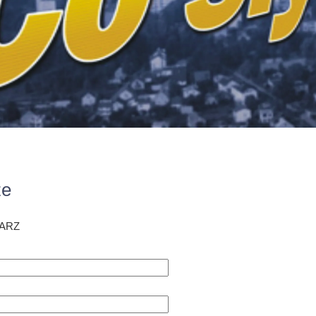
ze
ARZ