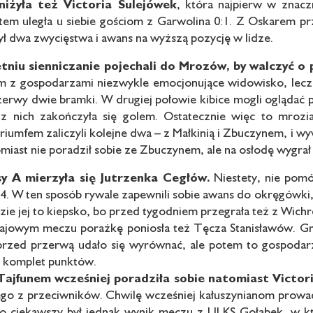
niżyła też Victoria Sulejówek
, która najpierw w znacz
otem uległa u siebie gościom z Garwolina 0:1. Z Oskarem p
ył dwa zwycięstwa i awans na wyższą pozycję w lidze.
tniu sienniczanie pojechali
do Mrozów, by walczyć o
m z gospodarzami niezwykle emocjonujące widowisko, lecz 
rzerwy dwie bramki. W drugiej połowie kibice mogli oglądać
 z nich zakończyła się golem. Ostatecznie więc to mrozia
riumfem zaliczyli kolejne dwa – z Małkinią i Zbuczynem, i w
tomiast nie poradził sobie ze Zbuczynem, ale na osłodę wygra
sy A mierzyła się Jutrzenka
Cegłów.
Niestety, nie pomóg
:4. W ten sposób rywale zapewnili sobie awans do okręgówki,
Idzie jej to kiepsko, bo przed tygodniem przegrała też z Wic
owym meczu porażkę poniosła też Tęcza Stanisławów. Grała
przed przerwą udało się wyrównać, ale potem to gospodarze 
ąc komplet punktów.
ajfunem wcześniej poradziła
sobie natomiast Victor
ego z przeciwników. Chwilę wcześniej kałuszynianom prowadze
 ciekawszy był jednak wynik meczu z ULKS Gołąbek, w któr