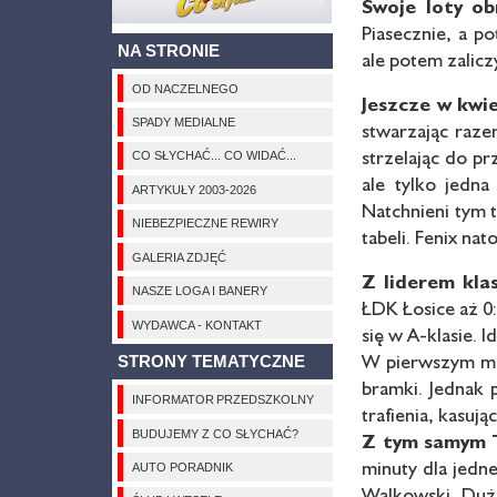
Swoje loty ob
Piasecznie, a p
NA STRONIE
ale potem zalicz
OD NACZELNEGO
Jeszcze w kwie
SPADY MEDIALNE
stwarzając raze
strzelając do p
CO SŁYCHAĆ... CO WIDAĆ...
ale tylko jedna
ARTYKUŁY 2003-2026
Natchnieni tym t
NIEBEZPIECZNE REWIRY
tabeli. Fenix na
GALERIA ZDJĘĆ
Z liderem kla
NASZE LOGA I BANERY
ŁDK Łosice aż 0
WYDAWCA - KONTAKT
się w A-klasie. 
W pierwszym maj
STRONY TEMATYCZNE
bramki. Jednak 
INFORMATOR PRZEDSZKOLNY
trafienia, kasuj
BUDUJEMY Z CO SŁYCHAĆ?
Z tym samym T
minuty dla jedn
AUTO PORADNIK
Walkowski. Dużo