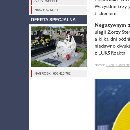
ŚLUB I WESELE
Wszystkie trzy 
NASZE SZKOŁY
trafieniem.
OFERTA SPECJALNA
Negatywnym z
ulegli Zorzy Ste
a kilka dni póź
niedawno dwukro
z LUKS Rzakta.
Numer:
19/20 (1282/128
NAGROBKI: 608 410 762