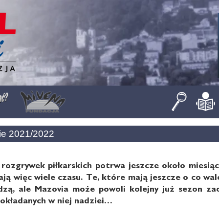
kie 2021/2022
rozgrywek piłkarskich potrwa jeszcze około miesiąc
ają więc wiele czasu. Te, które mają jeszcze o co wal
dzą, ale Mazovia może powoli kolejny już sezon za
pokładanych w niej nadziei…