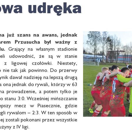
owa udręka
ma już
szans na awans, jednak
arem Przusucha
był ważny z
u.
Grający na własnym stadionie
ieli udowodnić, że są w stanie
 z ligowej czołówki. Niestety,
o nie tak jak powinno. Do przerwy
ynik dawał nadzieję na lepszą drugą
a ona jednak do rywali, którzy w 63
 na prowadzenie, a potem tylko je
o stanu 3:0. Wcześniej mińszczanie
lepszy mecz w Piasecznie, gdzie
egli rywalom – 2:3. W ten sposób w
ej zostali pokonani przez wszystkie
żyny z IV ligi.