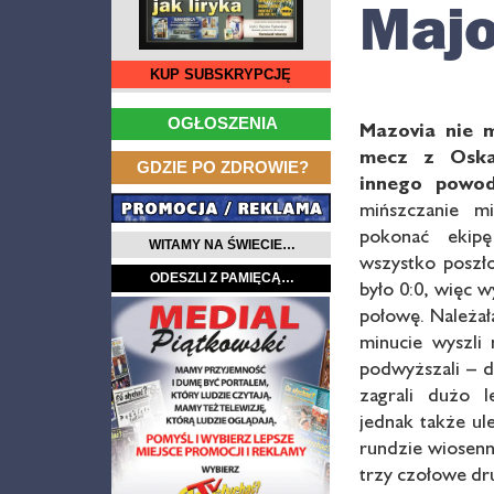
Maj
KUP SUBSKRYPCJĘ
…
OGŁOSZENIA
Mazovia nie 
mecz z Osk
…
GDZIE PO ZDROWIE?
innego
powod
mińszczanie m
pokonać ekipę
WITAMY NA ŚWIECIE…
wszystko poszł
ODESZLI Z PAMIĘCĄ…
było 0:0, więc w
połowę. Należał
minucie wyszli
podwyższali – d
zagrali dużo 
jednak także ul
rundzie wiosenn
trzy czołowe dru