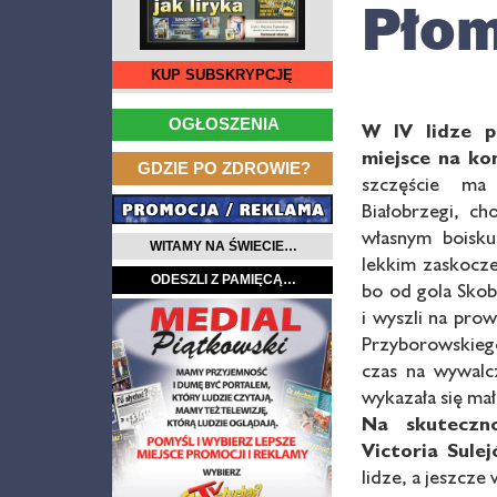
Płom
KUP SUBSKRYPCJĘ
…
OGŁOSZENIA
W IV lidze 
miejsce na ko
…
GDZIE PO ZDROWIE?
szczęście ma
Białobrzegi, c
własnym boisku
WITAMY NA ŚWIECIE…
lekkim zaskocz
ODESZLI Z PAMIĘCĄ…
bo od gola Skob
i wyszli na pro
Przyborowskieg
czas na wywalc
wykazała się mał
Na skuteczno
Victoria Sule
lidze, a jeszcze