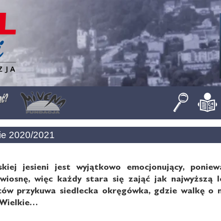
kie 2020/2021
skiej jesieni jest wyjątkowo emocjonujący, ponie
wiosnę, więc każdy stara się zająć jak najwyższ
iców przykuwa siedlecka okręgówka, gdzie walkę o 
 Wielkie…