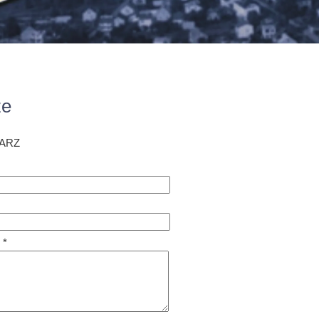
ze
ARZ
 *