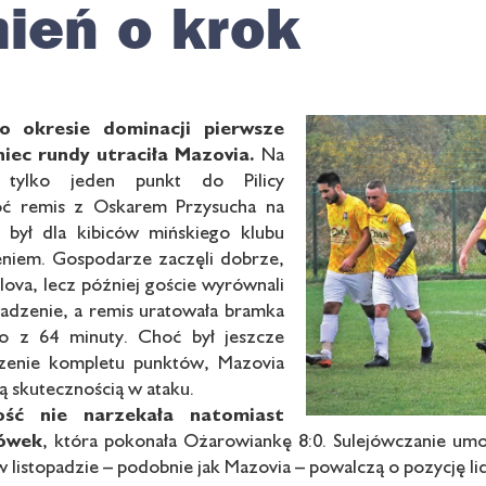
ień o krok
po
okresie dominacji
pierwsze
niec
rundy utraciła
Mazovia.
Na
 tylko jeden punkt do Pilicy
hoć remis z Oskarem Przysucha na
 był dla kibiców mińskiego klubu
eniem. Gospodarze zaczęli dobrze,
lova, lecz później goście wyrównali
wadzenie, a remis uratowała bramka
o z 64 minuty. Choć był jeszcze
zenie kompletu punktów, Mazovia
ą skutecznością w ataku.
ść nie narzekała natomiast
jówek
, która pokonała Ożarowiankę 8:0. Sulejówczanie umo
 w listopadzie – podobnie jak Mazovia – powalczą o pozycję 