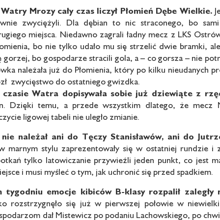
 Watry Mrozy cały czas
liczył Płomień Dębe Wielkie.
J
wnie zwyciężyli. Dla dębian to nic straconego, bo sami
ugiego miejsca. Niedawno zagrali ładny mecz z LKS Ostrów
łomienia, bo nie tylko udało mu się strzelić dwie bramki, a
 gorzej, bo gospodarze stracili gola, a – co gorsza – nie potra
ka należała już do Płomienia, który po kilku nieudanych prób
zł zwycięstwo do ostatniego gwizdka.
czasie Watra dopisywała
sobie już dziewiąte z rz
. Dzięki temu, a przede wszystkim dlatego, że mecz Ma
zycie ligowej tabeli nie uległo zmianie.
i nie należał ani do Tęczy
Stanisławów, ani do Jutr
w marnym stylu zaprezentowały się w ostatniej rundzie i z
tkań tylko latowiczanie przywieźli jeden punkt, co jest m
ejsce i musi myśleć o tym, jak uchronić się przed spadkiem.
 tygodniu emocje kibiców
B-klasy rozpalił zaległ
o rozstrzygnęło się już w pierwszej połowie w niewielk
podarzom dał Mistewicz po podaniu Lachowskiego, po chwili