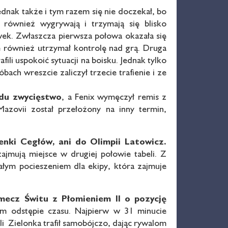
ednak także i tym razem się nie doczekał, bo
 również wygrywają i trzymają się blisko
ek. Zwłaszcza pierwsza połowa okazała się
le również utrzymał kontrolę nad grą. Druga
fili uspokoić sytuacji na boisku. Jednak tylko
ach wreszcie zaliczył trzecie trafienie i ze
ędu zwycięstwo
, a Fenix wymęczył remis z
zovii został przełożony na inny termin,
zenki Cegłów, ani do
Olimpii Latowicz.
ajmują miejsce w drugiej połowie tabeli. Z
ałym pocieszeniem dla ekipy, która zajmuje
y mecz
Świtu z Płomieniem II o pozycję
im odstępie czasu. Najpierw w 31 minucie
 Zielonka trafił samobójczo, dając rywalom