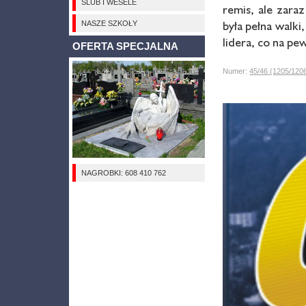
ŚLUB I WESELE
remis, ale zara
była pełna walki
NASZE SZKOŁY
lidera, co na pe
OFERTA SPECJALNA
Numer:
45/46 (1205/120
NAGROBKI: 608 410 762