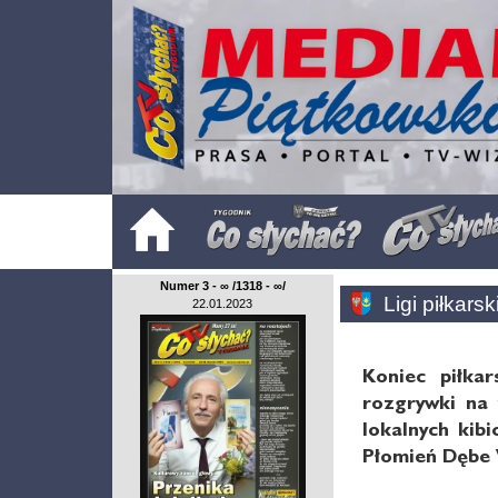
Numer 3 - ∞ /1318 - ∞/
Ligi piłkars
22.01.2023
Koniec piłkar
rozgrywki na 
lokalnych kib
Płomień Dębe