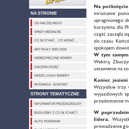
Na potknięcie
mrozianie pono
NA STRONIE
upragnionego dr
OD NACZELNEGO
korzystna dla P
SPADY MEDIALNE
część zaczęła się
do czasu. Końców
CO SŁYCHAĆ... CO WIDAĆ...
spokojem dowió
ARTYKUŁY 2003-2026
W tym samym 
NIEBEZPIECZNE REWIRY
Wektrą Zbuczyn
GALERIA ZDJĘĆ
ustawienie na szc
NASZE LOGA I BANERY
Koniec jesien
WYDAWCA - KONTAKT
Wszystkie trzy 
wyjazdowych spo
STRONY TEMATYCZNE
przedostatnie mi
INFORMATOR PRZEDSZKOLNY
W poprzednim
BUDUJEMY Z CO SŁYCHAĆ?
lidera.
Wszystk
AUTO PORADNIK
prowadzenie gos