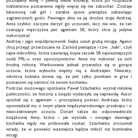
poznajemy Annę – pewną siebie kobietę, która po rozpadzie
małżeństwa postanawia nigdy więcej się nie zakochać. Zostaje
luksusową call girl i zarabia spore pieniądze zabawiając
zagranicznych gości. Pewnego dnia na jej drodze staje Andrzej.
Anna szybko zaczyna darzyć go uczuciem, lecz nie wie, że ten
czarujący mężczyzna jest agentem SB, który chce ją jedynie
wykorzystać.
Andrzej i jego współpracownik Siejka usnuli grubą intrygę. Agenci
chcą przejąć przerzucane na Zachód pieniądze i tzw. „haki”, czyli
tajne mikrofilmy, które zawierają kopie teczek SB najważniejszych
osób PRL-u oraz opozycjonistów. Anna ma wykonać za nich
brudną robotę. Werbowanie jednak przeradza się w gorące
uczucie, które wybucha między nią a Andrzejem. Niestety,
wkrótce kobieta dowie się, że jest tylko pionkiem w grze i
postanowi się zemścić na swoim kochanku.
Podczas muzowego spotkania Paweł Szlachetko wyznał mińskiej
publiczności, że historia z książki wydarzyła się naprawdę. Autor
spotkał się z agentem – protoplastą postaci Andrzeja, który
opowiedział mu o swym planie międzynarodowego przekrętu i o
nieoczekiwanym uczuciu. Dotarł także do odpowiedniczki
książkowej Anny, która – jak wyznała – swojego dawnego
kochanka nigdy nie próbowała szukać. Szlachetko zrozumiał
wtedy, że w powieści ważniejsza będzie miłość niż kryminalne
intrygi.