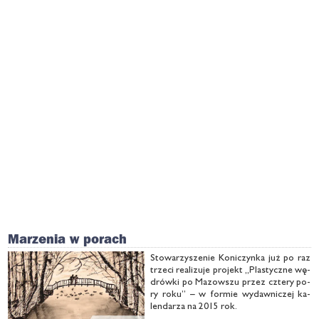
Marzenia w porach
Sto­wa­rzy­sze­nie Ko­ni­czyn­ka już po raz
trze­ci re­ali­zu­je pro­jekt „Pla­stycz­ne wę­
drów­ki po Ma­zow­szu przez czte­ry po­
ry ro­ku” – w for­mie wy­daw­ni­czej ka­
len­da­rza na 2015 rok.