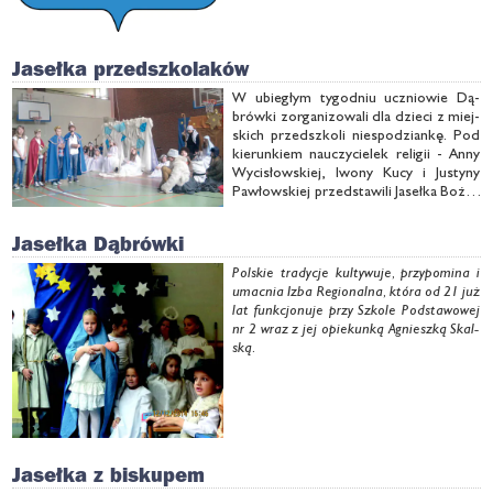
Jasełka przedszkolaków
W ubie­głym ty­go­dniu ucznio­wie Dą­
brów­ki zor­ga­ni­zo­wa­li dla dzie­ci z miej­
skich przed­szko­li nie­spo­dzian­kę. Pod
kie­run­kiem na­uczy­cie­lek re­li­gii - An­ny
Wy­ci­słow­skiej, Iwo­ny Ku­cy i Ju­sty­ny
Paw­łow­skiej przed­sta­wi­li Ja­seł­ka Bo­żo­
na­ro­dze­nio­we.
Jasełka Dąbrówki
Pol­skie tra­dy­cje kul­ty­wu­je, przy­po­mi­na i
umac­nia Izba Re­gio­nal­na, któ­ra od 21 już
lat funk­cjo­nu­je przy Szko­le Pod­sta­wo­wej
nr 2 wraz z jej opie­kun­ką Agniesz­ką Skal­
ską
.
Jasełka z biskupem