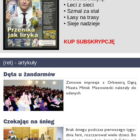
•
Leci z sieci
•
Szmal za stal
•
Łasy na trasy
•
Sieje nadzieje
KUP SUBSKRYPCJĘ
(ret) - artykuły
Dęta u żandarmów
Zi­mo­we im­pre­sje z Or­kie­strą Dę­tą
Mia­sta Mińsk Ma­zo­wiec­ki na­le­ża­ły do
uda­nych.
Czekając na śnieg
Brak śnie­gu pod­czas pierw­sze­go ty­go­
dnia fe­rii, roz­cza­ro­wał wie­le dzie­ci. Bo