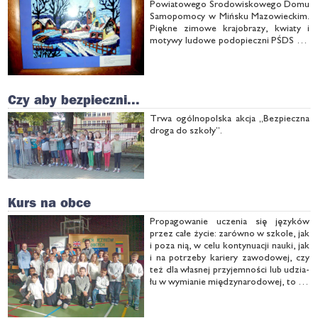
Po­wia­to­we­go Śro­do­wi­sko­we­go Do­mu
Sa­mo­po­mo­cy w Miń­sku Ma­zo­wiec­kim.
Pięk­ne zi­mo­we kra­jo­bra­zy, kwia­ty i
mo­ty­wy lu­do­we pod­opiecz­ni PŚDS na­
ma­lo­wa­li igłą, ko­lo­ro­wą nit­ką i moż­na
się o tym prze­ko­nać, przy­cho­dząc do
bi­blio­te­ki.
Czy aby bezpieczni...
Trwa ogól­no­pol­ska ak­cja „Bez­piecz­na
dro­ga do szko­ły”.
Kurs na obce
Pro­pa­go­wa­nie ucze­nia się ję­zy­ków
przez ca­łe ży­cie: za­rów­no w szko­le, jak
i po­za nią, w ce­lu kon­ty­nu­acji na­uki, jak
i na po­trze­by ka­rie­ry za­wo­do­wej, czy
też dla wła­snej przy­jem­no­ści lub udzia­
łu w wy­mia­nie mię­dzy­na­ro­do­wej, to cel
Eu­ro­pej­skie­go Dnia Ję­zy­ków. W Dą­
brów­ce tra­dy­cyj­nie już zor­ga­ni­zo­wa­no
ob­cho­dy …