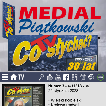
Numer 3 - ∞ /1318 - ∞/
22 stycznia 2023
•
Wiejski kołbielski
•
Królowa tradycji