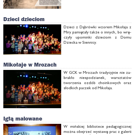
Dzieci dzieciom
Dzie­ci z Dą­brów­ki wzo­rem Mi­ko­ła­ja z
Mi­ry pa­mię­ta­ły tak­że o in­nych, bo wrę­
czy­ły upo­min­ki dzie­ciom z Do­mu
Dziec­ka w Sien­ni­cy.
Mikołaje w Mrozach
W GCK w Mro­zach tra­dy­cyj­nie nie za­
bra­kło nie­spo­dzia­nek, warsz­ta­tów
two­rze­nia ozdób cho­in­ko­wych oraz
słod­kich pa­czek od Mi­ko­ła­ja.
Igłą malowane
W miń­skiej bi­blio­te­ce pe­da­go­gicz­nej
moż­na obej­rzeć wy­sta­wę prac z ga­le­rii