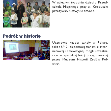
W ubie­głym ty­go­dniu dzie­ci z Przed­
szko­la Miej­skie­go przy ul. Ko­ściusz­ki
prze­ży­wa­ły nie­zwy­kłe emo­cje.
Podróż w historię
Ucznio­wie każ­dej szko­ły w Pol­sce,
tak­że SP-2, za po­mo­cą trans­mi­sji in­ter­
ne­to­wej i te­le­wi­zyj­nej mo­gli uczest­ni­
czyć w spe­cjal­nej lek­cji przy­go­to­wa­nej
przez Mu­zeum Hi­sto­rii Ży­dów Pol­
skich.