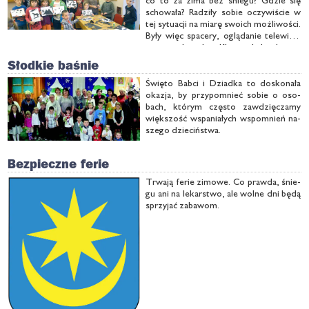
co to za zi­ma bez śnie­gu? Gdzie się
scho­wa­ła? Ra­dzi­ły so­bie oczy­wi­ście w
tej sy­tu­acji na mia­rę swo­ich moż­li­wo­ści.
By­ły więc spa­ce­ry, oglą­da­nie te­le­wi­zji,
cza­sa­mi książ­ka. Kło­pot był tak­że z
san­ka­mi. Sta­ły nie­ste­ty na stry­chu i cze­
Słodkie baśnie
ka­ły na swo­je świę­to. Le­piej …
Świę­to Bab­ci i Dziad­ka to do­sko­na­ła
oka­zja, by przy­po­mnieć so­bie o oso­
bach, któ­rym czę­sto za­wdzię­cza­my
więk­szość wspa­nia­łych wspo­mnień na­
sze­go dzie­ciń­stwa.
Bezpieczne ferie
Trwa­ją fe­rie zi­mo­we. Co praw­da, śnie­
gu ani na le­kar­stwo, ale wol­ne dni bę­dą
sprzy­jać za­ba­wom.