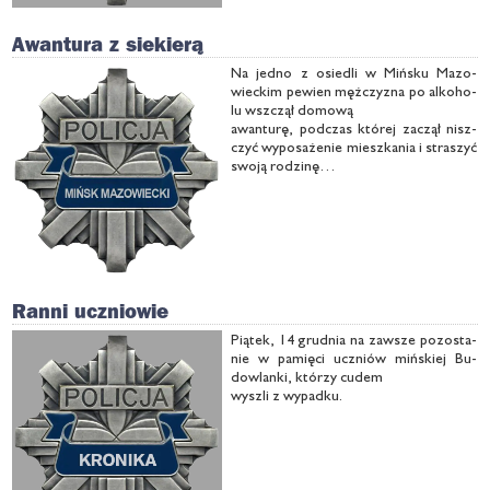
Awantura z siekierą
Na jed­no z osie­dli w Miń­sku Ma­zo­
wiec­kim pe­wien męż­czy­zna po al­ko­ho­
lu wsz­czął do­mo­wą
awan­tu­rę, pod­czas któ­rej za­czął nisz­
czyć wy­po­sa­że­nie miesz­ka­nia i stra­szyć
swo­ją ro­dzi­nę
sie­kie­rą i no­żem.
Ranni uczniowie
Pią­tek, 14 grud­nia na za­wsze po­zo­sta­
nie w pa­mię­ci uczniów miń­skiej Bu­
dow­lan­ki, któ­rzy cu­dem
wy­szli z wy­pad­ku.