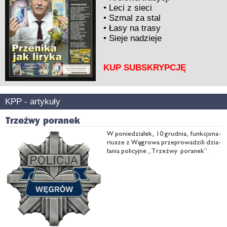
•
Leci z sieci
•
Szmal za stal
•
Łasy na trasy
•
Sieje nadzieje
KUP SUBSKRYPCJĘ
KPP - artykuły
Trzeźwy poranek
W po­nie­dzia­łek, 10 grud­nia, funk­cjo­na­
riu­sze z Wę­gro­wa prze­pro­wa­dzi­li dzia­
ła­nia po­li­cyj­ne „Trzeź­wy po­ra­nek”.