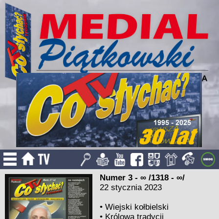
Numer 3 - ∞ /1318 - ∞/
22 stycznia 2023
•
Wiejski kołbielski
•
Królowa tradycji