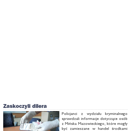
Zaskoczyli dilera
Po­li­cjan­ci z wy­dzia­łu kry­mi­nal­ne­go
spraw­dza­li in­for­ma­cje do­ty­czą­ce osób
z Miń­ska Ma­zo­wiec­kie­go, któ­re mo­gły
być za­mie­sza­ne w han­del środ­ka­mi