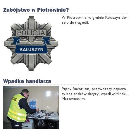
Zabójstwo w Piotrowinie?
W Pio­tro­wi­nie w gmi­nie Ka­łu­szyn do­
szło do tra­ge­dii.
Wpadka handlarza
Pi­ja­ny Bia­ło­ru­sin, prze­wo­żą­cy pa­pie­ro­
sy bez zna­ków ak­cy­zy, wpadł w Miń­sku
Ma­zo­wiec­kim.