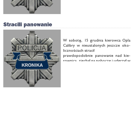
Stracili panowanie
W so­bo­tę, 15 grud­nia kie­row­ca Opla
Ca­li­bry w nie­usta­lo­nych jesz­cze oko­
licz­no­ściach stra­cił
praw­do­po­dob­nie pa­no­wa­nie nad kie­
row­ni­cą, zje­chał na po­bo­cze i ude­rzył w
drze­wo.