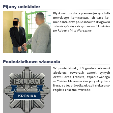
Pijany uciekinier
Bły­ska­wicz­na ak­cja pre­wen­cju­szy z ha­li­
now­skie­go ko­mi­sa­ria­tu, ich wi­ce ko­
men­dan­ta oraz po­li­cjan­tów z dro­gów­ki
za­koń­czy­ła się za­trzy­ma­niem 31-let­nie­
go Ro­ber­ta M. z War­sza­wy.
Poniedziałkowe włamania
W po­nie­dzia­łek, 10 grud­nia nie­zna­ni
zło­dzie­je otwo­rzy­li za­mek tyl­nych
drzwi For­da Trans­i­ta, za­par­ko­wa­ne­go
w Miń­sku Ma­zo­wiec­kim przy uli­cy Ber­
lin­ga, a z je­go środ­ka ukra­dli elek­tro­na­
rzę­dzia znacz­nej war­to­ści.