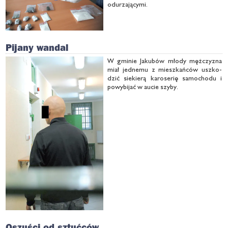
odu­rza­ją­cy­mi.
Pijany wandal
W gmi­nie Ja­ku­bów mło­dy męż­czy­zna
miał jed­ne­mu z miesz­kań­ców uszko­
dzić sie­kie­rą ka­ro­se­rię sa­mo­cho­du i
po­wy­bi­jać w au­cie szy­by.
Oszuści od sztućców