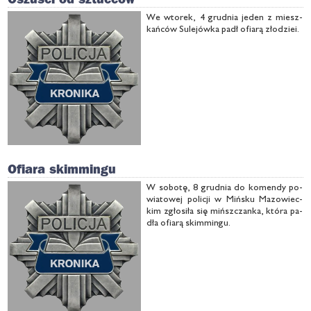
We wto­rek, 4 grud­nia je­den z miesz­
kań­ców Su­le­jów­ka padł ofia­rą zło­dziei.
Ofiara skimmingu
W so­bo­tę, 8 grud­nia do ko­men­dy po­
wia­to­wej po­li­cji w Miń­sku Ma­zo­wiec­
kim zgło­si­ła się mińsz­czan­ka, któ­ra pa­
dła ofia­rą skim­min­gu.