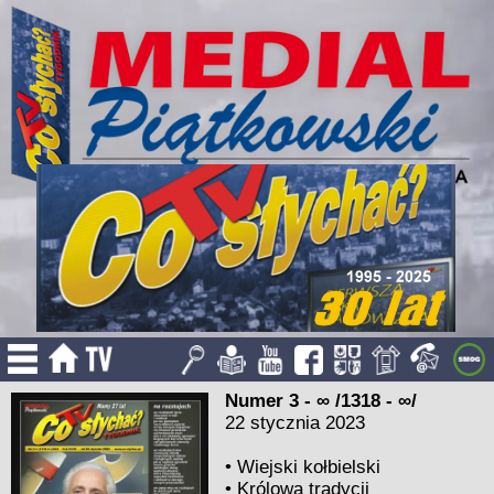
Numer 3 - ∞ /1318 - ∞/
22 stycznia 2023
•
Wiejski kołbielski
•
Królowa tradycji