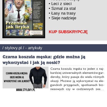
•
Leci z sieci
•
Szmal za stal
•
Łasy na trasy
•
Sieje nadzieje
KUP SUBSKRYPCJĘ
/ stylovy.pl / - artykuły
Czarna koszula męska: gdzie można ją
wykorzystać i jak ją nosić?
Czar­na ko­szu­la mę­ska to je­den z naj­
bar­dziej uni­wer­sal­nych ele­men­tów gar­
de­ro­by, któ­ry pa­su­je do wie­lu róż­nych
oka­zji. Mo­żesz ją wy­ko­rzy­stać na ele­
ganc­kich przy­ję­ciach, spo­tka­niach biz­
ne­so­wych czy w co­dzien­nych ze­sta­
wie­niach. Jest dość czę­sto ko­ja­rzo­na z
nu­tą ta­jem­ni­czo­ści i jest chęt­nie wy­bie­
ra­na przez męż­czyzn, któ­rzy ce­nią so­
bie …