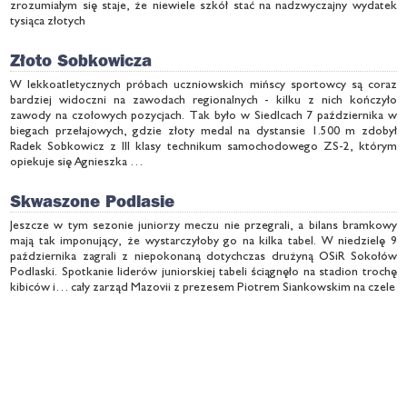
zrozumiałym się staje, że niewiele szkół stać na nadzwyczajny wydatek
tysiąca złotych
Złoto Sobkowicza
W lekkoatletycznych próbach uczniowskich mińscy sportowcy są coraz
bardziej widoczni na zawodach regionalnych - kilku z nich kończyło
zawody na czołowych pozycjach. Tak było w Siedlcach 7 października w
biegach przełajowych, gdzie złoty medal na dystansie 1.500 m zdobył
Radek Sobkowicz z III klasy technikum samochodowego ZS-2, którym
opiekuje się Agnieszka …
Skwaszone Podlasie
Jeszcze w tym sezonie juniorzy meczu nie przegrali, a bilans bramkowy
mają tak imponujący, że wystarczyłoby go na kilka tabel. W niedzielę 9
października zagrali z niepokonaną dotychczas drużyną OSiR Sokołów
Podlaski. Spotkanie liderów juniorskiej tabeli ściągnęło na stadion trochę
kibiców i… cały zarząd Mazovii z prezesem Piotrem Siankowskim na czele