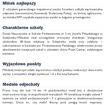
Mińsk najlepszy
Z udziałem generalnego inspektora Leszka Szredera odbyła się kwartalna
odprawa kierownictwa Komendy Stołecznej Policji, na której ogłoszono,
że mińska KPP uzyskała najwyższe wyniki w ściganiu przestępców.
Charakterne szkoły
Dzień Nauczyciela w Szkole Podstawowej nr 3 im. Józefa Piłsudskiego w
Sulejówku-Miłośnie miał szczególnie uroczysty charakter. Inauguracja
obchodów 85-lecia edukacji w Sulejówku miała trzy odsłony –
nabożeństwo w kościele pw. Przemienienia Pańskiego celebrowane przez
absolwentów tutejszych szkół z udziałem chóru Pueri Cantat, odsłonięcie
kamienia …
Wyjazdowe punkty
Mińskiej mistrzyni udało się w końcu zdobyć punkty i wskoczyć dwa oczka
wyżej, a wszystko dzięki wynikowi 1:0 z Koroną Kalwaria
Medale odjechały
Przez trzy dni (od 14 do 16 października) trwał bój o drużynowe
mistrzostwo kraju w stupolowych warcabach. W rywalizacji wzięło udział 7
teamów ze szkół podstawowych i 9 z gimnazjów w siedmiorundowym
turnieju. Dużo to, czy mało? Biorąc pod uwagę koszt wyprawy,