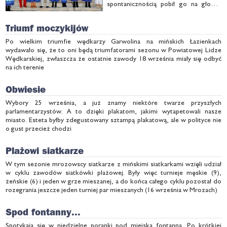
spon­ta­nicz­no­ścią po­bił go na gło­wę.
Tłu­mów lu­dzi prze­wi­ja­ją­cych się przez
am­fi­te­atr pa­ła­co­wy nie da­ło się po­li­
Triumf moczykijów
czyć. Moż­na je­dy­nie okre­ślić je­go dol­ną
gra­ni­cę …
Po wielkim triumfie wędkarzy Garwolina na mińskich Łazienkach
wydawało się, że to oni będą triumfatorami sezonu w Powiatowej Lidze
Wędkarskiej, zwłaszcza że ostatnie zawody 18 września miały się odbyć
na ich terenie
Obwiesie
Wybory 25 września, a już znamy niektóre twarze przyszłych
parlamentarzystów. A to dzięki plakatom, jakimi wytapetowali nasze
miasto. Esteta byłby zdegustowany sztampą plakatową, ale w polityce nie
o gust przecież chodzi
Plażowi siatkarze
W tym sezonie mrozowscy siatkarze z mińskimi siatkarkami wzięli udział
w cyklu zawodów siatkówki plażowej. Były więc turnieje męskie (9),
żeńskie (6) i jeden w grze mieszanej, a do końca całego cyklu pozostał do
rozegrania jeszcze jeden turniej par mieszanych (16 września w Mrozach)
Spod fontanny...
Spotykają się w niedzielne poranki pod miejską fontanną. Po krótkiej