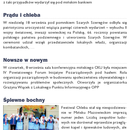
z taki przypadków wydarzył się pod mińskim bankiem
Prądu i chleba
W niedzielę 18 września pod pomnikiem Szarych Szeregów odbyła się
patriotyczna uroczystość wiążąca pamięć czterech wydarzeń – wybuchu II
wojny światowej, inwazji sowieckiej na Polskę, 66. rocznicy powstania
polskiego państwa podziemnego i utworzenia Szarych Szeregów. W
ceremonii udział wzięli przedstawiciele lokalnych władz, organizacji
kombatanckich, …
Nowsze w nowym
W czwartek, 8 września sala konferencyjna mińskiego CKU była miejscem
IV Powiatowego Forum Inicjatyw Pozarządowych pod hasłem: Rola
organizacji pozarządowych w budowaniu społeczeństwa obywatelskiego i
rozwiązywaniu problemów społecznych. Otworzyła je organizatorka
Grażyna Wiącek z Lokalnego Punktu Informacyjnego OPP
Śpiewne bochny
Fe­sti­wal Chle­ba stał się nie­spo­dzie­wa­
nie w Miń­sku Ma­zo­wiec­kim im­pre­zą
nu­mer je­den. Licz­bą ze­spo­łów lu­do­
wych nie do­rów­nał wpraw­dzie prze­glą­
do­wi ka­pel i śpie­wa­ków lu­do­wych, ale