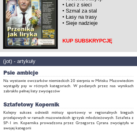
•
Leci z sieci
•
Szmal za stal
•
Łasy na trasy
•
Sieje nadzieje
KUP SUBSKRYPCJĘ
(jot) - artykuły
Psie ambicje
Na wystawie owczarków niemieckich 20 sierpnia w Mińsku Mazowieckim
wystąpiły psy w różnych kategoriach. W podanych przez nas wynikach
zabrakło pełnej listy zwycięzców
Sztafetowy Kopernik
Kolejny sukces odnieśli mińscy sportowcy w regionalnych biegach
przełajowych w ramach mazowieckich igrzysk młodzieżowych. Sztafeta z
SP-1 im. Kopernika prowadzona przez Grzegorza Cyrana zwyciężyła w
swojej kategorii